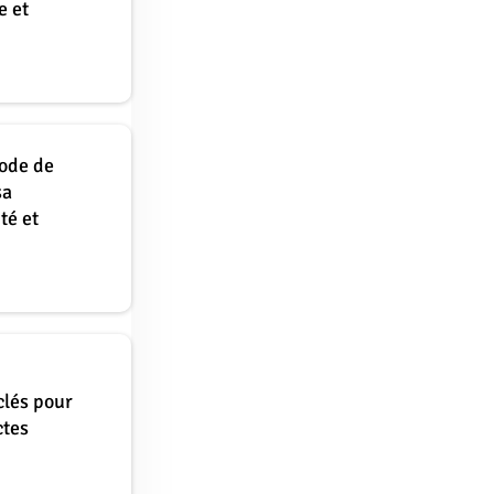
e et
ode de
sa
té et
clés pour
ctes