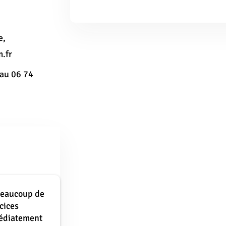
e,
.fr
 au 06 74
beaucoup de
cices
médiatement